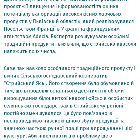
проєкт «Підвищення інформованості та оцінка
потенціалу валоризації високоякісних харчових
продуктів у Львівській області», який реалізовувався
Посольством Франції в Україні та французьким
агентством Adecia. Експерти розшукували особливі
традиційні продукти і виявили, що стрийська квасоля
належить до їх числа.
Саме так навколо особливого традиційного продукту і
виник Сільськогосподарський кооператив
"Стрийський Ясь". Його створення було обумовлено й
тим, що впродовж останнього десятиліття об'єми
вирощування білої виткої квасолі «Ясь» в особистих
селянських господарствах в Стрийському регіоні
постійно зменшувалися Це було пов'язано із
несправедливо низькою ціною збуту продукції та
значною часткою ручної праці при вирощуванні цієї
культури. Аби нівелювати цю проблему ідею