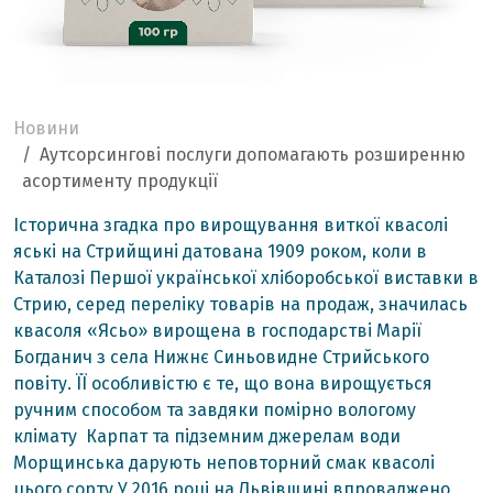
Новини
Аутсорсингові послуги допомагають розширенню
асортименту продукції
Історична згадка про вирощування виткої квасолі
яські на Стрийщині датована 1909 роком, коли в
Каталозі Першої української хліборобської виставки в
Стрию, серед переліку товарів на продаж, значилась
квасоля «Ясьо» вирощена в господарстві Марії
Богданич з села Нижнє Синьовидне Стрийського
повіту. ЇЇ особливістю є те, що вона вирощується
ручним способом та завдяки помірно вологому
клімату Карпат та підземним джерелам води
Морщинська дарують неповторний смак квасолі
цього сорту.У 2016 році на Львівщині впроваджено