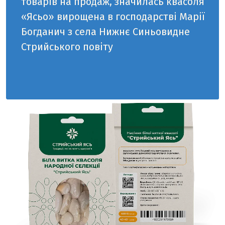
товарів на продаж, значилась квасоля
«Ясьо» вирощена в господарстві Марії
Богданич з села Нижнє Синьовидне
Стрийського повіту