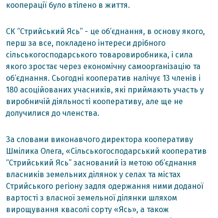
кооперації було втілено в життя.
СК “Стрийський Ясь” - це об’єднання, в основу якого,
перш за все, покладено інтереси дрібного
сільськогосподарського товаровиробника, і сила
якого зростає через економічну самоорганізацію та
об’єднання. Сьогодні кооператив налічує 13 членів і
180 асоційованих учасників, які приймають участь у
виробничій діяльності кооперативу, але ще не
долучилися до членства.
За словами виконавчого директора кооперативу
Шмілика Олега, «Сільськогосподарський кооператив
“Стрийський Ясь” заснований із метою об’єднання
власників земельних ділянок у селах та містах
Стрийського регіону задля одержання ними доданої
вартості з власної земельної ділянки шляхом
вирощування квасолі сорту «Ясь», а також