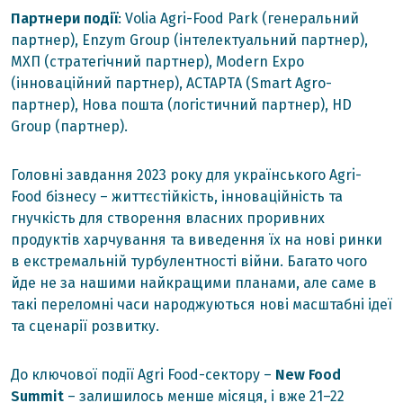
Партнери події
: Volia Agri-Food Park (генеральний
партнер), Enzym Group (інтелектуальний партнер),
МХП (стратегічний партнер), Modern Expo
(інноваційний партнер), АСТАРТА (Smart Agro-
партнер), Нова пошта (логістичний партнер), HD
Group (партнер).
Головні завдання 2023 року для українського Agri-
Food бізнесу – життєстійкість, інноваційність та
гнучкість для створення власних проривних
продуктів харчування та виведення їх на нові ринки
в екстремальній турбулентності війни. Багато чого
йде не за нашими найкращими планами, але саме в
такі переломні часи народжуються нові масштабні ідеї
та сценарії розвитку.
До ключової події Agri Food-сектору –
New Food
Summit
– залишилось менше місяця, і вже 21–22