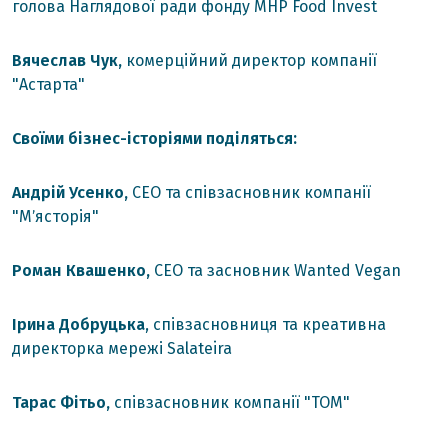
голова Наглядової ради фонду MHP Food Invest
Вячеслав Чук,
комерційний директор компанії
"Астарта"
Своїми бізнес-історіями поділяться:
Андрій Усенко,
CEO та співзасновник компанії
"Мʼясторія"
Роман Квашенко,
CEO та засновник Wanted Vegan
Ірина Добруцька
, співзасновниця та креативна
директорка мережі Salateira
Тарас Фітьо,
співзасновник компанії "TOM"