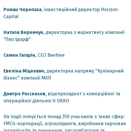
Роман Черепаха
, інвестиційний директор Horіzon
Capital
Наталя Веремчук
, директорка з маркетингу компанії
"Люстдорф"
Семен Гагарін,
СЕО Beehive
Евеліна Міцкевич
, директорка напряму "Кулінарний
бізнес" компанії МХП
Дмитро Рассказов,
віцепрезидент з комерційної та
операційної діяльності ОККО
На події очікується понад 350 учасників з таких сфер:
FMCG-корпорації, агрохолдинги, виробники харчових
інгредієнтів та пакування, дистриб’ютори та