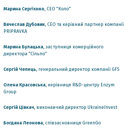
Марина Сергієнко
, СЕО "Коло"
Вячеслав Дубовик
, CEO та керівний партнер компанії
PRIPRAVKA
Марина Булацька,
заступниця комерційного
директора "Сільпо"
Сергій Чепець,
генеральний директор компанії GFS
Олена Красовська,
керівниця R&D-центру Enzym
Group
Сергій Цівкач,
виконавчий директор UkraineInvest
Богдана Леонова
, співзасновниця GreenGo